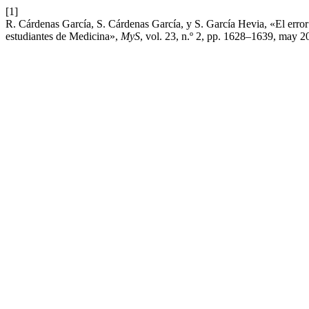
[1]
R. Cárdenas García, S. Cárdenas García, y S. García Hevia, «El erro
estudiantes de Medicina»,
MyS
, vol. 23, n.º 2, pp. 1628–1639, may 2