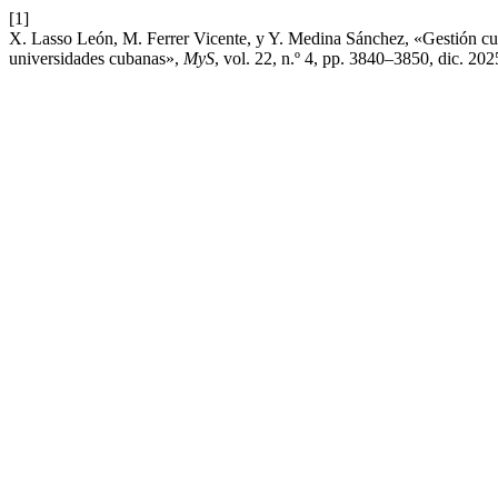
[1]
X. Lasso León, M. Ferrer Vicente, y Y. Medina Sánchez, «Gestión curri
universidades cubanas»,
MyS
, vol. 22, n.º 4, pp. 3840–3850, dic. 202