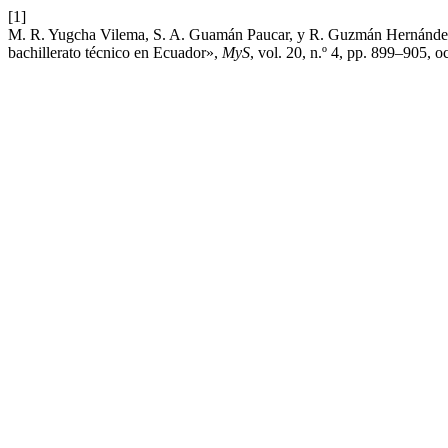
[1]
M. R. Yugcha Vilema, S. A. Guamán Paucar, y R. Guzmán Hernández, «
bachillerato técnico en Ecuador»,
MyS
, vol. 20, n.º 4, pp. 899–905, o