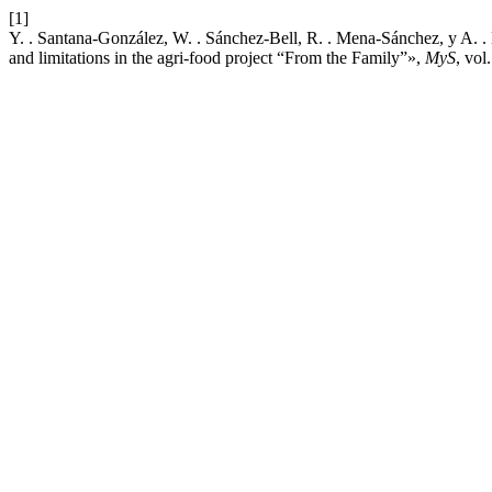
[1]
Y. . Santana-González, W. . Sánchez-Bell, R. . Mena-Sánchez, y A. . 
and limitations in the agri-food project “From the Family”»,
MyS
, vol