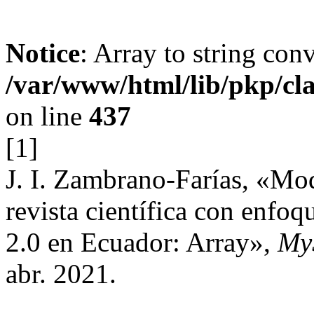
Notice
: Array to string con
/var/www/html/lib/pkp/cl
on line
437
[1]
J. I. Zambrano-Farías, «Mod
revista científica con enfo
2.0 en Ecuador: Array»,
My
abr. 2021.