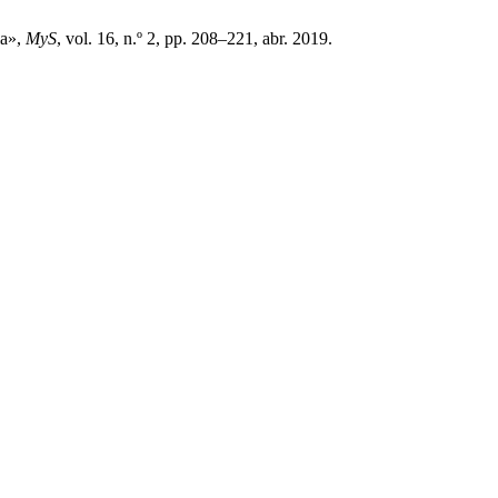
ia»,
MyS
, vol. 16, n.º 2, pp. 208–221, abr. 2019.