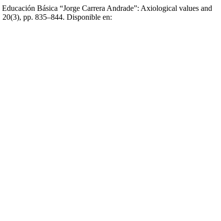
de Educación Básica “Jorge Carrera Andrade”: Axiological values and
, 20(3), pp. 835–844. Disponible en: