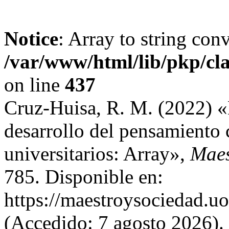
Notice
: Array to string con
/var/www/html/lib/pkp/cl
on line
437
Cruz-Huisa, R. M. (2022) «E
desarrollo del pensamiento c
universitarios: Array»,
Maes
785. Disponible en:
https://maestroysociedad.u
(Accedido: 7 agosto 2026).