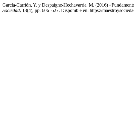
García-Carrión, Y. y Despaigne-Hechavarria, M. (2016) «Fundamentos te
Sociedad
, 13(4), pp. 606–627. Disponible en: https://maestroysocie