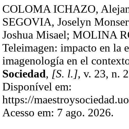
COLOMA ICHAZO, Alejan
SEGOVIA, Joselyn Mons
Joshua Misael; MOLINA R
Teleimagen: impacto en la ef
imagenología en el context
Sociedad
,
[S. l.]
, v. 23, n.
Disponível em:
https://maestroysociedad.u
Acesso em: 7 ago. 2026.