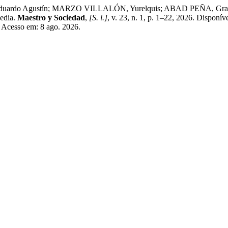
gustín; MARZO VILLALÓN, Yurelquis; ABAD PEÑA, Graciela. Estra
Media.
Maestro y Sociedad
,
[S. l.]
, v. 23, n. 1, p. 1–22, 2026. Disponív
. Acesso em: 8 ago. 2026.