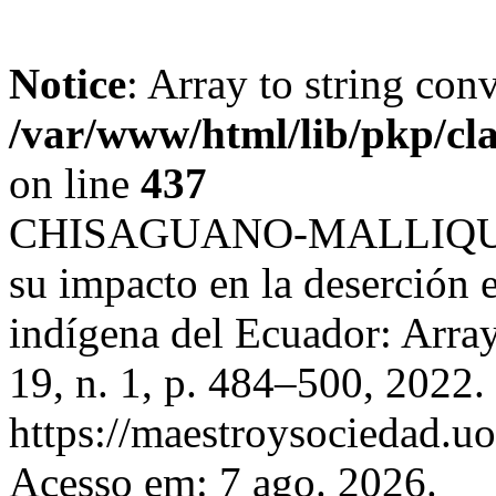
Notice
: Array to string con
/var/www/html/lib/pkp/cl
on line
437
CHISAGUANO-MALLIQUING
su impacto en la deserción e
indígena del Ecuador: Arra
19, n. 1, p. 484–500, 2022.
https://maestroysociedad.u
Acesso em: 7 ago. 2026.