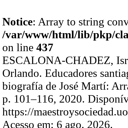
Notice
: Array to string con
/var/www/html/lib/pkp/cl
on line
437
ESCALONA-CHADEZ, Isr
Orlando. Educadores santiag
biografía de José Martí: Ar
p. 101–116, 2020. Disponív
https://maestroysociedad.u
Acesso em: 6 ago. 2026.