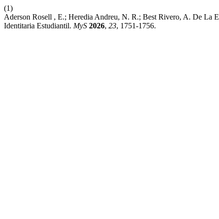
(1)
Aderson Rosell , E.; Heredia Andreu, N. R.; Best Rivero, A. De La E
Identitaria Estudiantil.
MyS
2026
,
23
, 1751-1756.