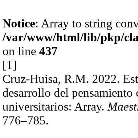
Notice
: Array to string con
/var/www/html/lib/pkp/cl
on line
437
[1]
Cruz-Huisa, R.M. 2022. Estr
desarrollo del pensamiento c
universitarios: Array.
Maest
776–785.