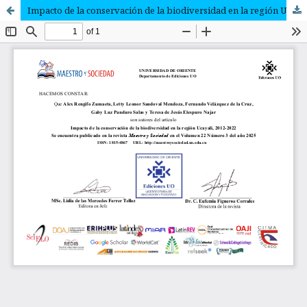
Impacto de la conservación de la biodiversidad en la región Ucayali, 2012-2022