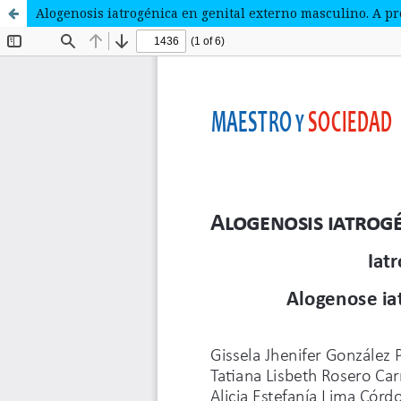
Alogenosis iatrogénica en genital externo masculino. A pr